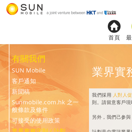
首頁
最
有關我們
業界實務
SUN Mobile
客戶通知
新聞稿
我們採用
人對人
Sunmobile.com.hk 之一
則。請留意客戶現
般條款及條件
另外，我們己参與
可接受的使用政策
業界實務守則 / 計劃
計劃是由電訊業界