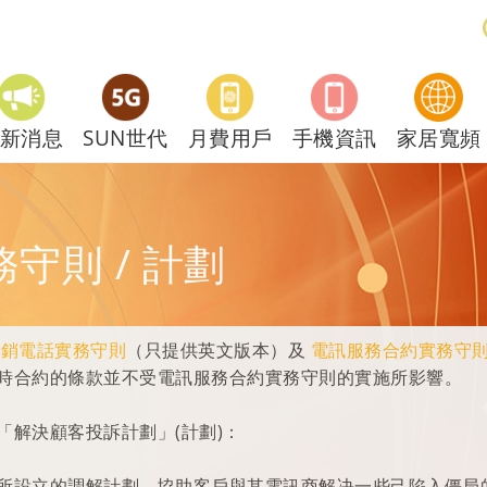
新消息
SUN世代
月費用戶
手機資訊
家居寬頻
守則 / 計劃
促銷電話實務守則
（只提供英文版本）及
電訊服務合約實務守
時合約的條款並不受電訊服務合約實務守則的實施所影響。
「解決顧客投訴計劃」(計劃)：
所設立的調解計劃，協助客戶與其電訊商解决一些己陷入僵局