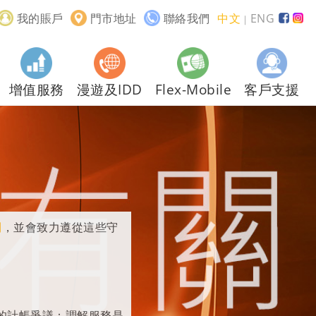
我的賬戶
門市地址
聯絡我們
中文
ENG
｜
增值服務
漫遊及IDD
Flex-Mobile
客戶支援
則
，並會致力遵從這些守
的計帳爭議：調解服務是