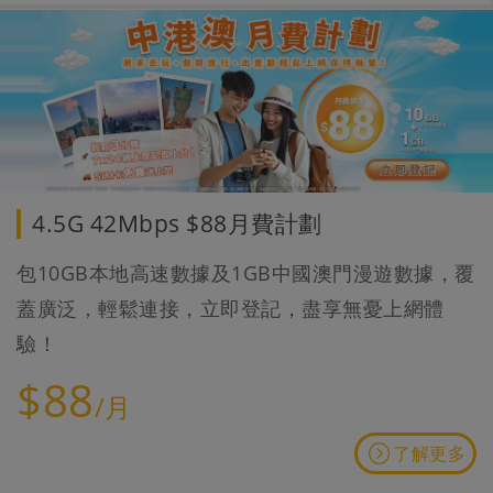
4.5G 42Mbps $88月費計劃
包10GB本地高速數據及1GB中國澳門漫遊數據，覆
蓋廣泛，輕鬆連接，立即登記，盡享無憂上網體
驗！
$88
/月
了解更多