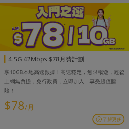
4.5G 42Mbps $78月費計劃
享10GB本地高速數據！高速穩定，無限暢遊，輕鬆
上網無負擔，免行政費，立即加入，享受超值體
驗！
$78
/月
了解更多