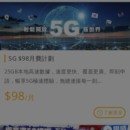
5G $98月費計劃
25GB本地高速數據，速度更快、覆蓋更廣。即刻申
請，暢享5G極速體驗，無縫連接每一刻...
$98
/月
了解更多