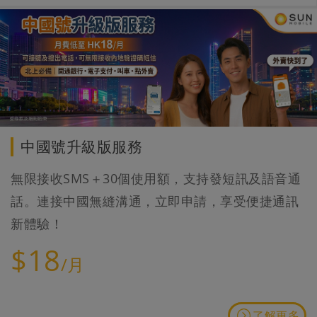
中國號升級版服務
無限接收SMS＋30個使用額，支持發短訊及語音通
話。連接中國無縫溝通，立即申請，享受便捷通訊
新體驗！
$18
/月
了解更多