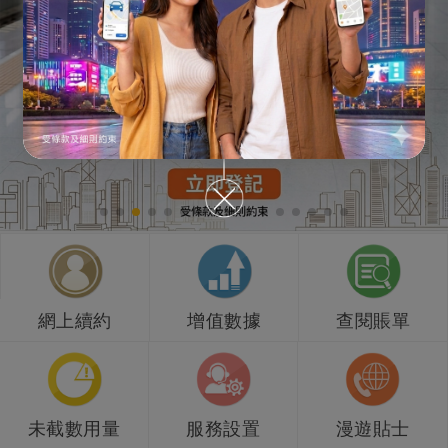
網上續約
增值數據
查閱賬單
未截數用量
服務設置
漫遊貼士