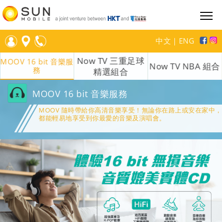
中文
｜
ENG
Now TV 三重足球
MOOV 16 bit 音樂服
Now TV NBA 組合
務
精選組合
MOOV 16 bit 音樂服務
MOOV 隨時帶給你高清音樂享受！無論你在路上或安在家中，
都能輕易地享受到你最愛的音樂及演唱會。