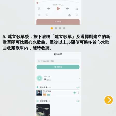
5. 建立歌單後，按下底欄「建立歌單」及選擇剛建立的新
歌單即可找回心水歌曲。重複以上步驟便可將多首心水歌
曲收藏歌單内，隨時收聽。