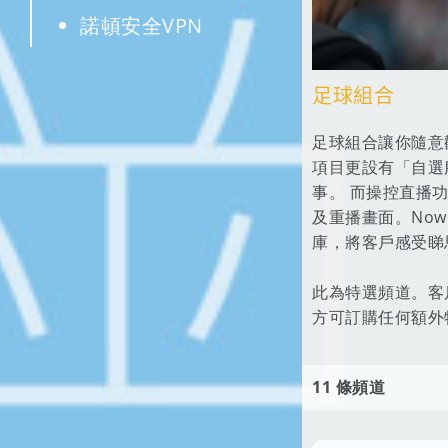
諾頓安全VPN
諾頓行動安全
足球組合
諾頓家庭防護網
SafetyNet網絡保安
足球組合讓你隨意
項目更設有「自選
事。 而操控直播
及重播畫面。Now
庫，將客戶感受睇
此為特選頻道。客戶
方可訂購任何額外
11 條頻道