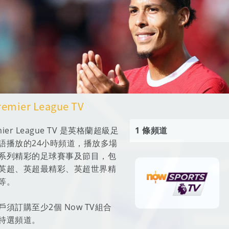
remier League TV
emier League TV 是英格蘭超級足
1 條頻道
語播放的24小時頻道，播放多場
系列精彩的足球賽事及節目，包
英超、英超最精彩、英超世界精
等。
須訂購至少2個 Now TV組合
特選頻道。