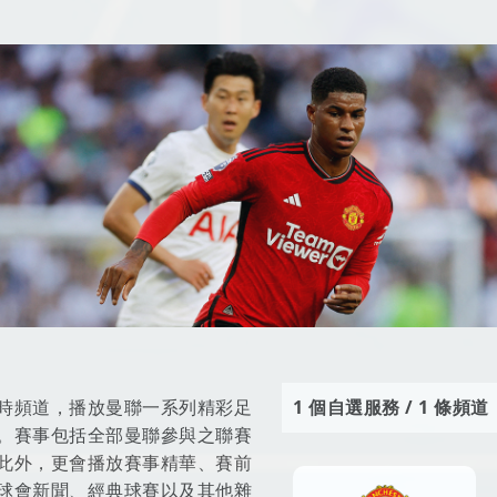
4小時頻道，播放曼聯一系列精彩足
1 個自選服務 / 1 條頻道
。賽事包括全部曼聯參與之聯賽
此外，更會播放賽事精華、賽前
球會新聞、經典球賽以及其他雜