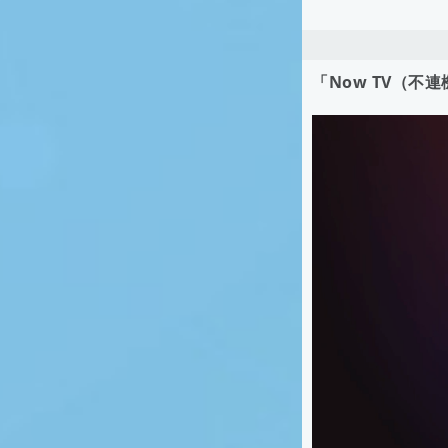
「Now TV（不