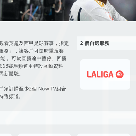
觀看英超及西甲足球賽事，指定
2 個自選服務
服務」，讓客戶可隨時重溫賽
功能， 可於直播途中暫停、回播
668賽馬頻道更特設互動資料
馬新體驗。
須訂購至少2個 Now TV組合
特選頻道。