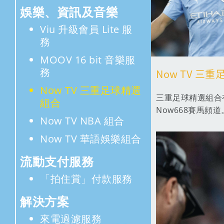
娛樂、資訊及音樂
Viu 升級會員 Lite 服
務
MOOV 16 bit 音樂服
務
Now TV 三
Now TV 三重足球精選
三重足球精選組合有英超
組合
Now668賽馬頻道
Now TV NBA 組合
Now TV 華語娛樂組合
流動支付服務
「拍住賞」付款服務
解決方案
來電過濾服務