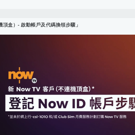
連機頂盒）- 啟動帳戶及代碼換領步驟」