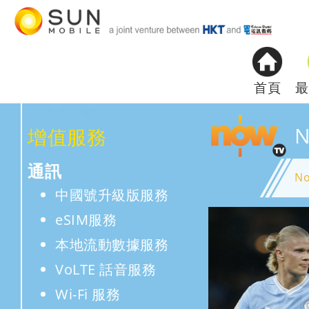
首頁
最
增值服務
通訊
N
中國號升級版服務
eSIM服務
本地流動數據服務
VoLTE 話音服務
Wi-Fi 服務