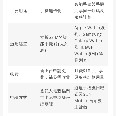
智能手錶與手機
主要用途
手機無卡化
共享同一號碼及
服務計劃
Apple Watch系
列、Samsung
支援eSIM的智
Galaxy Watch
適用裝置
能手機 (詳見列
及Huawei
表)
Watch系列 (詳
見列表)
新上台申請免
月費$18，共享
收費
費，補發需收費
原服務計劃用量
透過手機應用程
登記人需親臨門
式及SUN
申請方式
市出示香港身份
Mobile App線
證辦理
上啟動