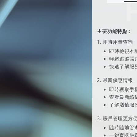
主要功能特點：
1. 即時用量查詢
即時檢視本
輕鬆追蹤賬
快速了解服
2. 最新優惠情報
即時獲取手
查看最新續
了解增值服
3. 賬戶管理更方
隨時隨地管
一鍵查閱賬