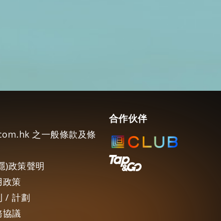
合作伙伴
e.com.hk 之一般條款及條
隱)政策聲明
用政策
 / 計劃
務協議