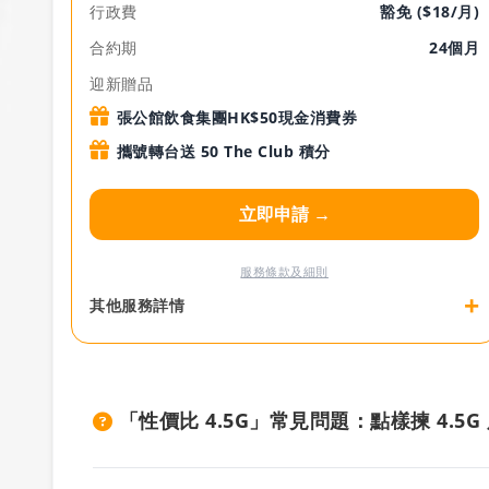
行政費
豁免 ($18/月)
合約期
24個月
迎新贈品
張公館飲食集團HK$50現金消費券
攜號轉台送 50 The Club 積分
立即申請 →
服務條款及細則
+
其他服務詳情
「性價比 4.5G」常見問題：點樣揀 4.5G