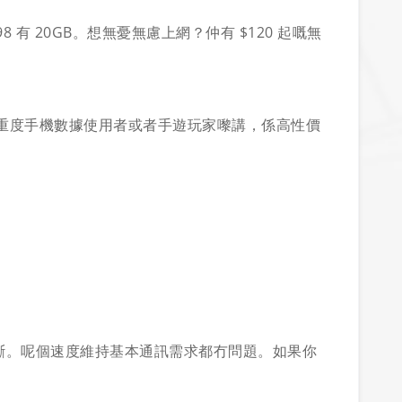
8 有 20GB。想無憂無慮上網？仲有 $120 起嘅無
，對於非重度手機數據使用者或者手遊玩家嚟講，係高性價
訊不中斷。呢個速度維持基本通訊需求都冇問題。如果你