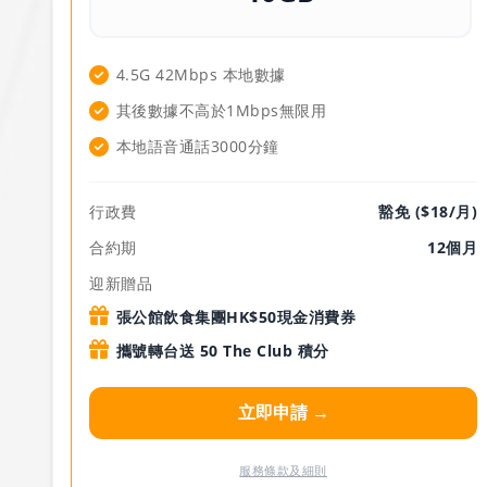
4.5G 42Mbps 本地數據
其後數據不高於1Mbps無限用
本地語音通話3000分鐘
行政費
豁免 ($18/月)
合約期
12個月
迎新贈品
張公館飲食集團HK$50現金消費券
攜號轉台送 50 The Club 積分
立即申請 →
服務條款及細則