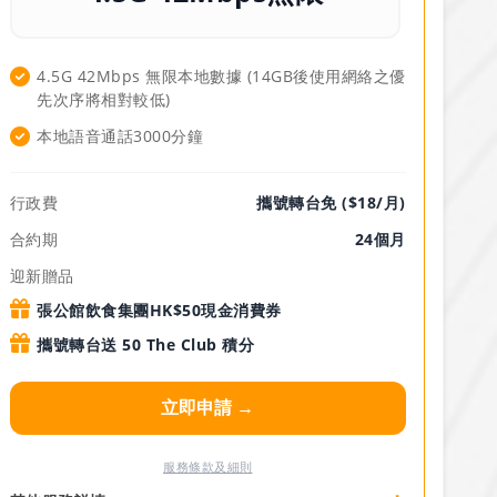
4.5G 42Mbps 無限本地數據 (14GB後使用網絡之優
先次序將相對較低)
本地語音通話3000分鐘
行政費
攜號轉台免 ($18/月)
合約期
24個月
迎新贈品
張公館飲食集團HK$50現金消費券
攜號轉台送 50 The Club 積分
立即申請 →
服務條款及細則