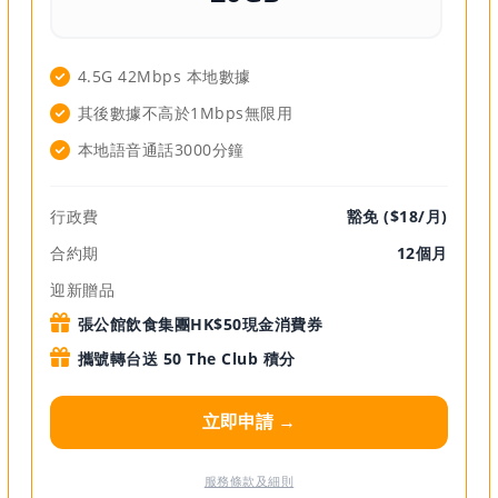
4.5G 42Mbps 本地數據
其後數據不高於1Mbps無限用
本地語音通話3000分鐘
行政費
豁免 ($18/月)
合約期
12個月
迎新贈品
張公館飲食集團HK$50現金消費券
攜號轉台送 50 The Club 積分
立即申請 →
服務條款及細則