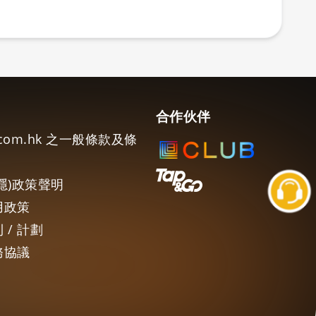
合作伙伴
e.com.hk 之一般條款及條
隱)政策聲明
用政策
 / 計劃
務協議