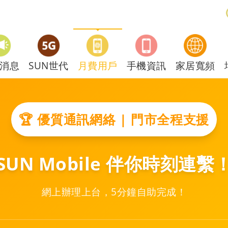
消息
SUN世代
月費用戶
手機資訊
家居寬頻
🏆 優質通訊網絡 | 門市全程支援
SUN Mobile 伴你時刻連繫
網上辦理上台，5分鐘自助完成！