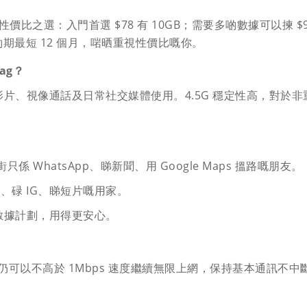
性價比之選：入門首選 $78 有 10GB；需要多啲數據可以揀 $9
約期最短 12 個月，啱晒重視性價比嘅你。
ag？
80p 高清影片、視像通話及日常社交媒體使用。4.5G 穩定性高
只係 WhatsApp、睇新聞、用 Google Maps 搵路嘅朋友。
、碌 IG、睇短片嘅用家。
限數據計劃，用得更安心。
數據後仍可以不高於 1Mbps 速度繼續無限上網，保持基本通