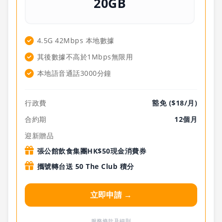
20GB
4.5G 42Mbps 本地數據
其後數據不高於1Mbps無限用
本地語音通話3000分鐘
行政費
豁免 ($18/月)
合約期
12個月
迎新贈品
張公館飲食集團HK$50現金消費券
攜號轉台送 50 The Club 積分
立即申請 →
服務條款及細則