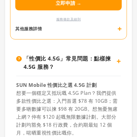
立即申請 →
服務條款及細則
+
其他服務詳情
「性價比 4.5G」常見問題：點樣揀
+
4.5G 服務？
SUN Mobile 性價比之選 4.5G 計劃
想要一個穩定又抵玩嘅 4.5G Plan？我們提供
多款性價比之選：入門首選 $78 有 10GB；需
要多啲數據可以揀 $98 有 20GB。想無憂無慮
上網？仲有 $120 起嘅無限數據計劃。大部分
計劃均豁免 $18 行政費，合約期最短 12 個
月，啱晒重視性價比嘅你。