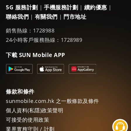
5G 服務計劃
手機服務計劃
續約優惠
|
|
|
聯絡我們
有關我們
門市地址
|
|
銷售熱線：1728988
24小時客戶服務熱線：1728989
下載 SUN Mobile APP
條款和條件
sunmobile.com.hk 之一般條款及條件
個人資料(私隱)政策聲明
可接受的使用政策
業界實務守則 / 計劃