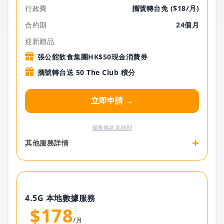
行政費
攜號轉台免 ($18/月)
合約期
24個月
迎新贈品
張公館飲食集團HK$50現金消費券
攜號轉台送 50 The Club 積分
立即申請 →
服務條款及細則
+
其他服務詳情
4.5G 本地數據服務
$178
/月