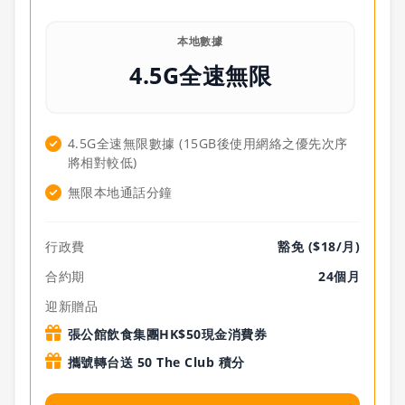
本地數據
4.5G全速無限
4.5G全速無限數據 (15GB後使用網絡之優先次序
將相對較低)
無限本地通話分鐘
行政費
豁免 ($18/月)
合約期
24個月
迎新贈品
張公館飲食集團HK$50現金消費券
攜號轉台送 50 The Club 積分