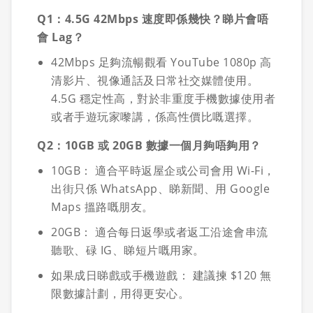
Q1：4.5G 42Mbps 速度即係幾快？睇片會唔
會 Lag？
42Mbps 足夠流暢觀看 YouTube 1080p 高
清影片、視像通話及日常社交媒體使用。
4.5G 穩定性高，對於非重度手機數據使用者
或者手遊玩家嚟講，係高性價比嘅選擇。
Q2：10GB 或 20GB 數據一個月夠唔夠用？
10GB： 適合平時返屋企或公司會用 Wi-Fi，
出街只係 WhatsApp、睇新聞、用 Google
Maps 搵路嘅朋友。
20GB： 適合每日返學或者返工沿途會串流
聽歌、碌 IG、睇短片嘅用家。
如果成日睇戲或手機遊戲： 建議揀 $120 無
限數據計劃，用得更安心。