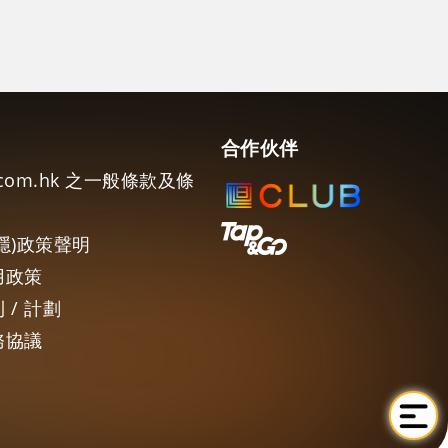
合作伙伴
e.com.hk 之一般條款及條
隱)政策聲明
用政策
 / 計劃
務協議