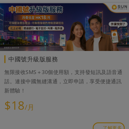
中國號升級版服務
無限接收SMS＋30個使用額，支持發短訊及語音通
話。連接中國無縫溝通，立即申請，享受便捷通訊
新體驗！
$18
/月
了解更多