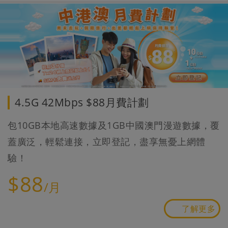
4.5G 42Mbps $88月費計劃
包10GB本地高速數據及1GB中國澳門漫遊數據，覆
蓋廣泛，輕鬆連接，立即登記，盡享無憂上網體
驗！
$88
/月
了解更多