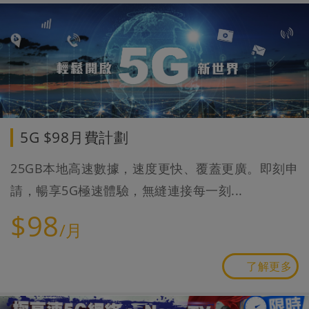
5G $98月費計劃
25GB本地高速數據，速度更快、覆蓋更廣。即刻申
請，暢享5G極速體驗，無縫連接每一刻...
$98
/月
了解更多