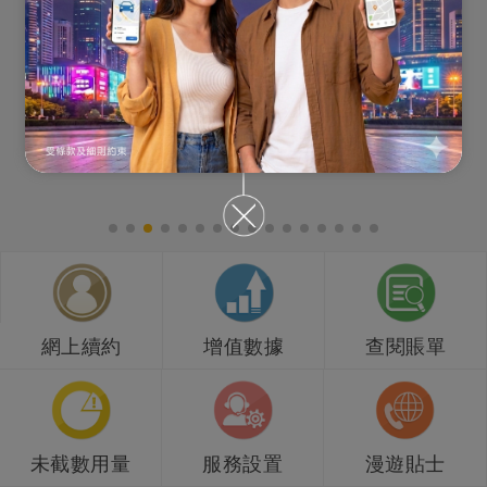
網上續約
增值數據
查閱賬單
未截數用量
服務設置
漫遊貼士