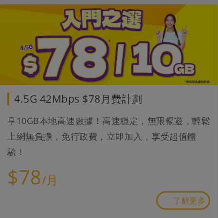
4.5G 42Mbps $78月費計劃
享10GB本地高速數據！高速穩定，無限暢遊，輕鬆
上網無負擔，免行政費，立即加入，享受超值體
驗！
$78
/月
了解更多